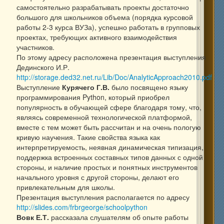
самостоятельно разрабатывать проекты достаточно
большого для школьников объема (порядка курсовой
работы 2-3 курса ВУЗа), успешно рабо­тать в групповых
проектах, требующих активного взаимодействия
участников.
По этому адресу расположена презентация выступления
Дединского И.Р.
http://storage.ded32.net.ru/Lib/Doc/AnalyticApproach2010.pdf
Выступление
Курячего Г.В.
было посвящено языку
программирования Python, который приобрел
популярность в обучающей сфере благодаря тому, что,
являясь современной технологической платформой,
вместе с тем может быть рассчитан и на очень пологую
кривую научения. Такие свойства языка как
интерпретируемость, неявная динамическая типизация,
поддержка встроенных составных типов данных с одной
стороны, и наличие простых и понятных инструментов
начального уровня с другой стороны, делают его
привлекательным для школы.
Презентация выступления располагается по адресу
http://slides.com/frbrgeorge/schoolpython
Вовк Е.Т.
рассказала слушателям об опыте работы