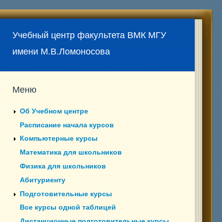
Учебный центр факультета ВМК МГУ
имени М.В.Ломоносова
Меню
Об Учебном центре
Расписание начала курсов
Компьютерные курсы
Математика для школьников
Физика для школьников
Абитуриенту
Подготовительные курсы
Все курсы одной таблицей
Дистанционные подготовительные курсы