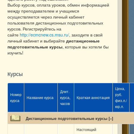
Выбор курсов, оплата уроков, обмен информацией
между преподавателем и учащимся
осуществляется через личный кабинет
пользователя дистанционных подготовительных
курсов. Регистрируйтесь на
сайте
http://ecmcnew.cs.msu.ru/
, заходите в свой
личный кабинет и выбирайте
дистанционные
подготовительные курсы
, которые вы хотели бы
изучить!
Курсы
Цена,
Длит.
Номер
руб.
Название курса
курса,
Краткая аннотация
курса
физ.л./
часов
юр.л.
Дистанционные подготовительные курсы [
–
]
Настоящий