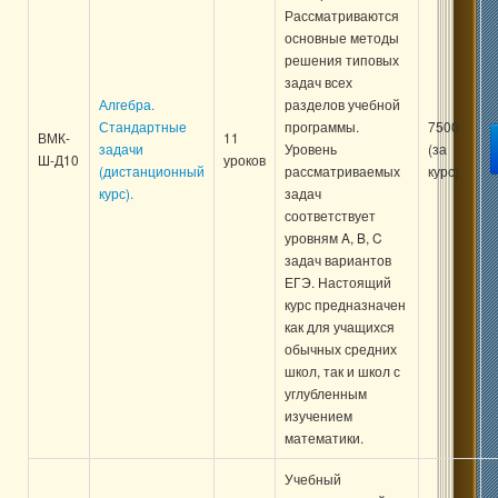
Рассматриваются
основные методы
решения типовых
задач всех
Алгебра.
разделов учебной
Стандартные
программы.
7500
ВМК-
11
задачи
Уровень
(за
Ш-Д10
уроков
(дистанционный
рассматриваемых
курс)
курс).
задач
соответствует
уровням A, B, C
задач вариантов
ЕГЭ. Настоящий
курс предназначен
как для учащихся
обычных средних
школ, так и школ с
углубленным
изучением
математики.
Учебный