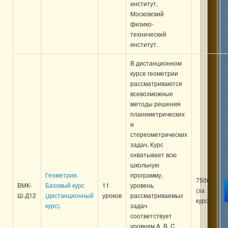
институт,
Московский
физико-
технический
институт.
В дистанционном
курсе геометрии
рассматриваются
всевозможные
методы решения
планиметрических
и
стереометрических
задач. Курс
охватывает всю
школьную
Геометрия.
программу,
7500
ВМК-
Базовый курс
11
уровень
(за
Ш-Д12
(дистанционный
уроков
рассматриваемых
курс)
курс).
задач
соответствует
уровням A, B, C