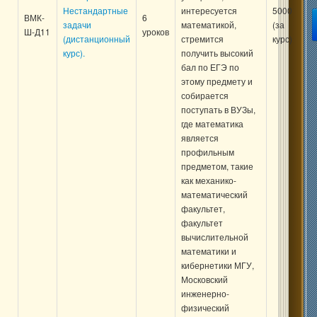
Нестандартные
интересуется
5000
ВМК-
6
задачи
математикой,
(за
Ш-Д11
уроков
(дистанционный
стремится
курс)
курс).
получить высокий
бал по ЕГЭ по
этому предмету и
собирается
поступать в ВУЗы,
где математика
является
профильным
предметом, такие
как механико-
математический
факультет,
факультет
вычислительной
математики и
кибернетики МГУ,
Московский
инженерно-
физический