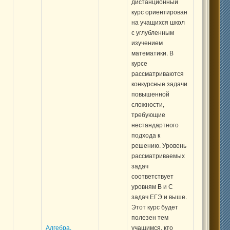
дистанционный
курс ориентирован
на учащихся школ
с углубленным
изучением
математики. В
курсе
рассматриваются
конкурсные задачи
повышенной
сложности,
требующие
нестандартного
подхода к
решению. Уровень
рассматриваемых
задач
соответствует
уровням B и С
задач ЕГЭ и выше.
Этот курс будет
полезен тем
Алгебра.
учащимся, кто