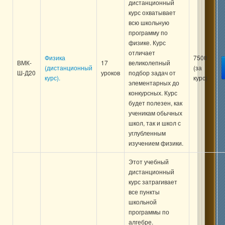
дистанционный
курс охватывает
всю школьную
программу по
физике. Курс
отличает
Физика
7500
ВМК-
17
великолепный
(дистанционный
(за
Ш-Д20
уроков
подбор задач от
курс).
курс)
элементарных до
конкурсных. Курс
будет полезен, как
ученикам обычных
школ, так и школ с
углубленным
изучением физики.
Этот учебный
дистанционный
курс затрагивает
все пункты
школьной
программы по
алгебре.