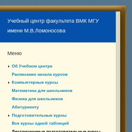
Учебный центр факультета ВМК МГУ
имени М.В.Ломоносова
Меню
Об Учебном центре
Расписание начала курсов
Компьютерные курсы
Математика для школьников
Физика для школьников
Абитуриенту
Подготовительные курсы
Все курсы одной таблицей
Дистанционные подготовительные курсы