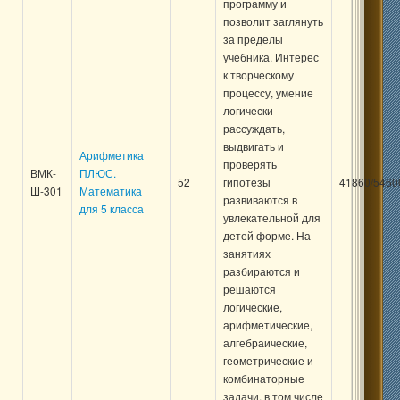
программу и
позволит заглянуть
за пределы
учебника. Интерес
к творческому
процессу, умение
логически
рассуждать,
выдвигать и
Арифметика
проверять
ВМК-
ПЛЮС.
52
гипотезы
41860/5460
Ш-301
Математика
развиваются в
для 5 класса
увлекательной для
детей форме. На
занятиях
разбираются и
решаются
логические,
арифметические,
алгебраические,
геометрические и
комбинаторные
задачи, в том числе