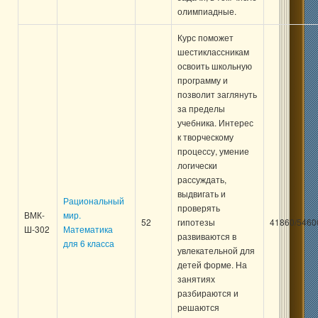
олимпиадные.
Курс поможет
шестиклассникам
освоить школьную
программу и
позволит заглянуть
за пределы
учебника. Интерес
к творческому
процессу, умение
логически
рассуждать,
выдвигать и
Рациональный
проверять
ВМК-
мир.
52
гипотезы
41860/5460
Ш-302
Математика
развиваются в
для 6 класса
увлекательной для
детей форме. На
занятиях
разбираются и
решаются