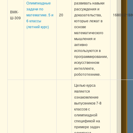
Олимпиадные
развивать навыки
задачи по
рассуждения и
ВМК-
математике. 5 и
20
доказательства,
16800/2188
Ш-309
6 классы
которые лежат в
(летний курс)
основе
математического
мышления и
активно
используются в
программировании,
искусственном
интеллекте,
робототехнике.
Целью курса
является
ознакомление
выпускников 7-8
классов с
олимпиадной
спецификой на
примере задач
олимпиад