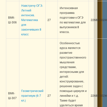
Навстречу ОГЭ.
Интенсивная
Летний
программа
интенсив.
ВМК-
подготовки к ОГЭ
Математика
27
22680/3024
Ш-306
по математике для
для
выпускников 8
закончивших 8
класса.
класс
Особенностью
курса является
развитие
пространственного
мышления
средствами,
интересными для
детей:
конструирование,
решение задач с
Геометрический
помощью циркуля и
ВМК-
практикум (6-7
27
линейки и т.д.
22680/3024
Ш-307
кл.)
Также будет
уделяться время