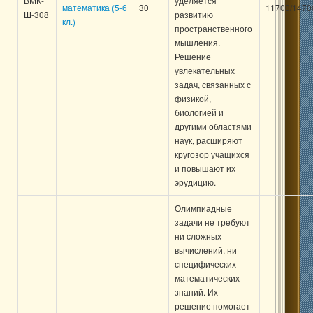
ВМК-
уделяется
математика (5-6
30
11700/1470
Ш-308
развитию
кл.)
пространственного
мышления.
Решение
увлекательных
задач, связанных с
физикой,
биологией и
другими областями
наук, расширяют
кругозор учащихся
и повышают их
эрудицию.
Олимпиадные
задачи не требуют
ни сложных
вычислений, ни
специфических
математических
знаний. Их
решение помогает