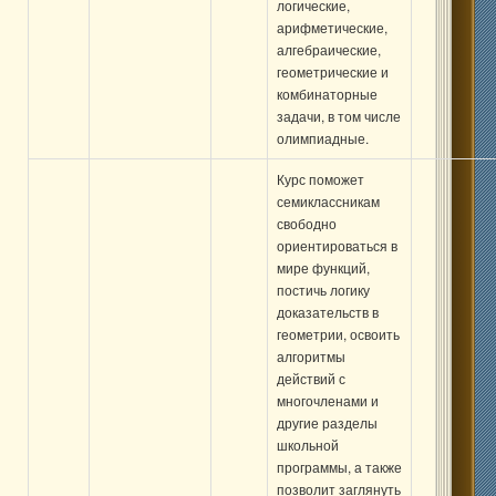
логические,
арифметические,
алгебраические,
геометрические и
комбинаторные
задачи, в том числе
олимпиадные.
Курс поможет
семиклассникам
свободно
ориентироваться в
мире функций,
постичь логику
доказательств в
геометрии, освоить
алгоритмы
действий с
многочленами и
другие разделы
школьной
программы, а также
позволит заглянуть