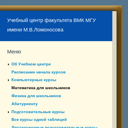
Учебный центр факультета ВМК МГУ
имени М.В.Ломоносова
Меню
Об Учебном центре
Расписание начала курсов
Компьютерные курсы
Математика для школьников
Физика для школьников
Абитуриенту
Подготовительные курсы
Все курсы одной таблицей
Дистанционные подготовительные курсы