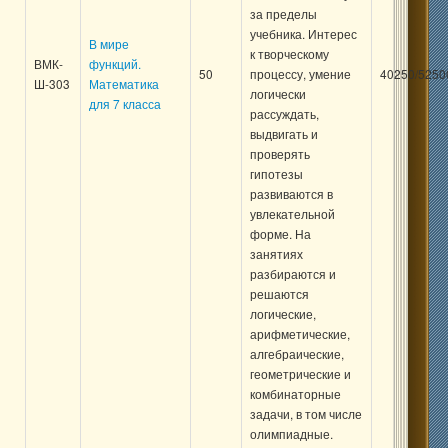
за пределы
учебника. Интерес
В мире
к творческому
ВМК-
функций.
50
процессу, умение
40250/5250
Ш-303
Математика
логически
для 7 класса
рассуждать,
выдвигать и
проверять
гипотезы
развиваются в
увлекательной
форме. На
занятиях
разбираются и
решаются
логические,
арифметические,
алгебраические,
геометрические и
комбинаторные
задачи, в том числе
олимпиадные.