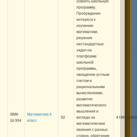
освоить школьную
программу.
Пробуждение
интереса к
изучению
математики,
решение
нестандартных
задач на
платформе
школьной
программы,
овладение устным
счетом и
рациональными
вычислениями,
развитие
математического
мышления и
ВМК-
Математика 4
52
взгляда на
41860/5460
Ш-304
класс
математические
явления с разных
сторон, обретение