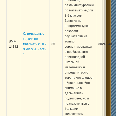
различных уровней
по математике для
8-9 классов.
Занятия по
программе курса
позволят
Олимпиадные
слушателям не
задачи по
ВМК-
только
математике. 8 и
36
30240/4032
Ш-312
сориентироваться
9 классы. Часть
в проблематике
1
олимпиадной
школьной
математики и
определиться с
тем, на что следует
обратить особое
внимание в
дальнейшей
подготовке, но и
познакомиться с
большим
количеством