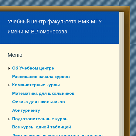
Учебный центр факультета ВМК МГУ
имени М.В.Ломоносова
Меню
Об Учебном центре
Расписание начала курсов
Компьютерные курсы
Математика для школьников
Физика для школьников
Абитуриенту
Подготовительные курсы
Все курсы одной таблицей
Дистанционные подготовительные курсы