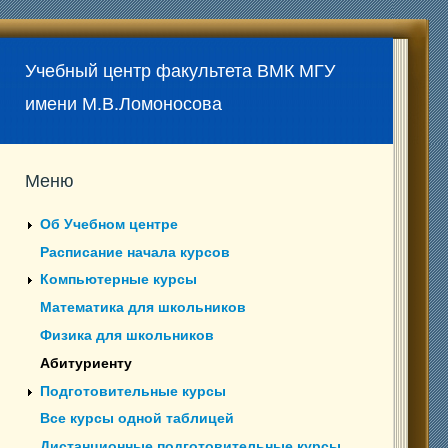
Учебный центр факультета ВМК МГУ
имени М.В.Ломоносова
Меню
Об Учебном центре
Расписание начала курсов
Компьютерные курсы
Математика для школьников
Физика для школьников
Абитуриенту
Подготовительные курсы
Все курсы одной таблицей
Дистанционные подготовительные курсы