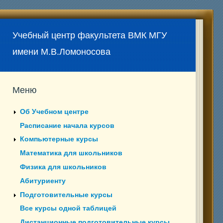
Учебный центр факультета ВМК МГУ
имени М.В.Ломоносова
Меню
Об Учебном центре
Расписание начала курсов
Компьютерные курсы
Математика для школьников
Физика для школьников
Абитуриенту
Подготовительные курсы
Все курсы одной таблицей
Дистанционные подготовительные курсы