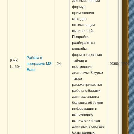
для вычислений
формул,
применению
методов
оптимизации
вычислений.
Подробно
разбираются
способы
форматирования
Работа в
ВМК-
таблиц и
программе MS
24
9360/11700
Ш-604
построения
Excel
диаграмм. В курсе
также
рассматривается
работа с базами
данных: анализ
больших объемов
информации и
выполнение
вычислений над
данными в составе
базы данных.