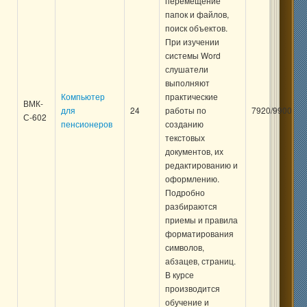
перемещение
папок и файлов,
поиск объектов.
При изучении
системы Word
слушатели
выполняют
Компьютер
практические
ВМК-
для
24
работы по
7920/9900
С-602
пенсионеров
созданию
текстовых
документов, их
редактированию и
оформлению.
Подробно
разбираются
приемы и правила
форматирования
символов,
абзацев, страниц.
В курсе
производится
обучение и