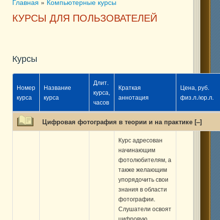
Главная
»
Компьютерные курсы
Вы здесь
КУРСЫ ДЛЯ ПОЛЬЗОВАТЕЛЕЙ
Курсы
Длит.
Номер
Название
Краткая
Цена, руб.
курса,
курса
курса
аннотация
физ.л./юр.л.
часов
Цифровая фотография в теории и на практике [
–
]
Курс адресован
начинающим
фотолюбителям, а
также желающим
упорядочить свои
знания в области
фотографии.
Слушатели освоят
цифровую