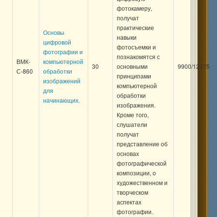
фотокамеру,
получат
практические
Основы
навыки
цифровой
фотосъемки и
фотографии и
познакомятся с
ВМК-
компьютерной
30
основными
9900/12375
С-860
обработки
принципами
изображений
компьютерной
для
обработки
начинающих.
изображения.
Кроме того,
слушатели
получат
представление об
основах
фотографической
композиции, о
художественном и
творческом
аспектах
фотографии.