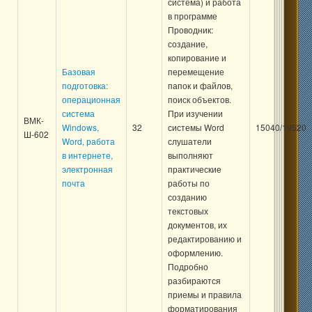
система) и работа
в программе
Проводник:
создание,
копирование и
Базовая
перемещение
подготовка:
папок и файлов,
операционная
поиск объектов.
система
При изучении
ВМК-
Windows,
32
системы Word
15040/19520
Ш-602
Word, работа
слушатели
в интернете,
выполняют
электронная
практические
почта
работы по
созданию
текстовых
документов, их
редактированию и
оформлению.
Подробно
разбираются
приемы и правила
форматирования