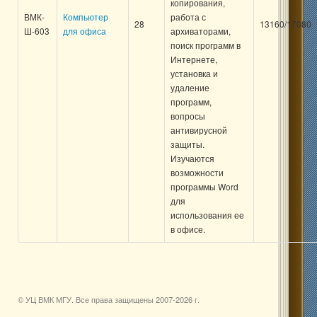
копирования,
ВМК-
Компьютер
работа с
28
13160/17080
Ш-603
для офиса
архиваторами,
поиск программ в
Интернете,
установка и
удаление
программ,
вопросы
антивирусной
защиты.
Изучаются
возможности
программы Word
для
использования ее
в офисе.
© УЦ ВМК МГУ. Все права защищены 2007-
2026 г.