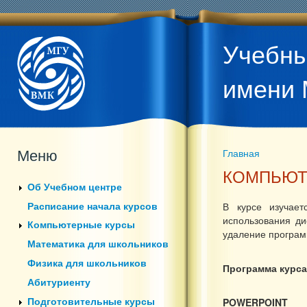
Учебны
имени 
Меню
Главная
Вы здесь
КОМПЬЮТ
Об Учебном центре
Расписание начала курсов
В курсе изучает
использования ди
Компьютерные курсы
удаление програм
Математика для школьников
Физика для школьников
Программа курса
Абитуриенту
Подготовительные курсы
POWERPOINT