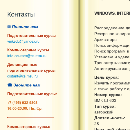
Контакты
WINDOWS, INTER
✉
Пишите нам
Распределение ди
Резервное копиро
Подготовительные курсы
Архиваторы
vmkedu@yandex.ru
Поиск информации
Компьютерные курсы
Поиск программ в 
info-courses@cs.msu.ru
Установка и удал
Тренажер клавиат
Дистанционные
Антивирусная защ
подготовительные курсы
distant@cs.msu.ru
Цель курса:
Изучить программ
☎
Звоните нам
а также работу с
Подготовительные курсы:
Номер курса:
ВМК-Ш-603
+7 (495) 932 9808
Тип курса:
16:00-20:00, Пн.,Ср.
авторский
Длительность:
28
Компьютерные курсы:
Цена, руб. (физ.л