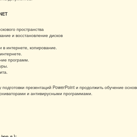
NET
скового пространства
вание и восстановление дисков
 в интернете, копирование.
интернете.
ение программ.
уры.
ита.
у подготовки презентаций PowerPoint и продолжить обучение осно
 архиваторами и антивирусными программами.
./юр.л.):