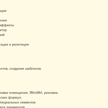
ации
ения
 эффекты
ктор
ний
тации и репетиция
нтов, создание шаблонов.
.
ровка помещения, WordArt, реклама.
ских формул.
специальных символов.
ита документов.