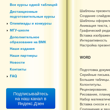
Все курсы одной таблицей
Шаблоны презент
Дистанционные
Создание слайдов
подготовительные курсы
Шаблоны оформл
Олимпиады и конкурсы
Анимация текста,
МГУ-школе
Графический реда
Вставка изображе
Дополнительное
Интерактивность
образование на ВМК
Настройка презен
Наши издания
Наши партнеры
WORD
Новости
Контакты
Подготовка докуме
Серийные письма
FAQ
Большие таблицы.
Колонтитулы.
Рецензирование.
Подписывайтесь
Рисование, плани
на наш канал в
Набор математиче
Яндекс.Дзен
Вставка сносок и 
Сохранение и защ