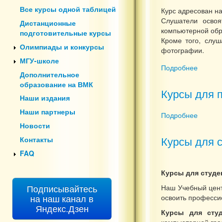
Все курсы одной таблицей
Курс адресован н
Слушатели освоя
Дистанционные
компьютерной обр
подготовительные курсы
Кроме того, слуш
Олимпиады и конкурсы
фотографии.
МГУ-школе
Подробнее
о Осно
Дополнительное
образование на ВМК
Курсы для 
Наши издания
Наши партнеры
Подробнее
о Курс
Новости
Курсы для 
Контакты
FAQ
Курсы для студе
Подписывайтесь
Наш Учебный цент
на наш канал в
освоить професси
Яндекс.Дзен
Курсы для студ