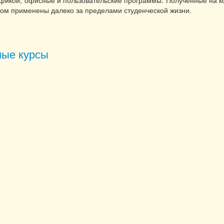
фикой, офисные и пользовательские программы. Полученные на ко
хом применены далеко за пределами студенческой жизни.
ы для студентов
ые курсы
ьютерные курсы