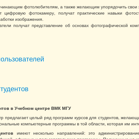
ачинающим фотолюбителям, а также желающим упорядочить свои з
т цифровую фотокамеру, получат практические навыки фото
аботки изображения.
атели получат представление об основах фотографической комп
вы цифровой фотографии и компьютерной обработки изображений
пользователей
ы для пользователей
студентов
нтов в Учебном центре ВМК МГУ
р предлагает целый ряд программ курсов для студентов, желающи
ональные компьютерные программы в той области, которая им инт
ентов
имеют несколько направлений: это администрирование