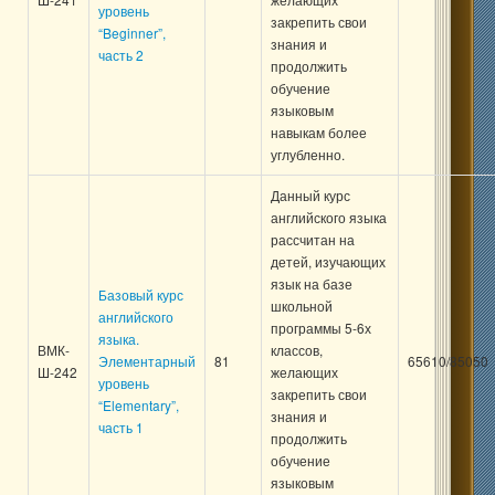
уровень
закрепить свои
“Beginner”,
знания и
часть 2
продолжить
обучение
языковым
навыкам более
углубленно.
Данный курс
английского языка
рассчитан на
детей, изучающих
язык на базе
Базовый курс
школьной
английского
программы 5-6х
языка.
ВМК-
классов,
Элементарный
81
65610/85050
Ш-242
желающих
уровень
закрепить свои
“Elementary”,
знания и
часть 1
продолжить
обучение
языковым