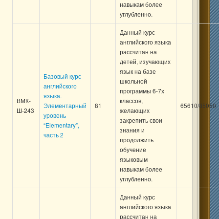
навыкам более
углубленно.
Данный курс
английского языка
рассчитан на
детей, изучающих
язык на базе
Базовый курс
школьной
английского
программы 6-7х
языка.
ВМК-
классов,
Элементарный
81
65610/85050
Ш-243
желающих
уровень
закрепить свои
“Elementary”,
знания и
часть 2
продолжить
обучение
языковым
навыкам более
углубленно.
Данный курс
английского языка
рассчитан на