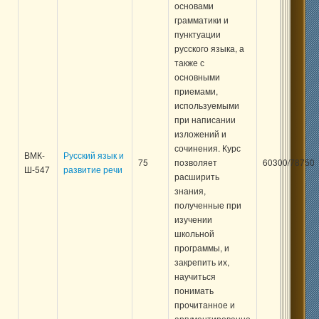
основами
грамматики и
пунктуации
русского языка, а
также с
основными
приемами,
используемыми
при написании
изложений и
сочинения. Курс
ВМК-
Русский язык и
75
позволяет
60300/78750
Ш-547
развитие речи
расширить
знания,
полученные при
изучении
школьной
программы, и
закрепить их,
научиться
понимать
прочитанное и
аргументированно