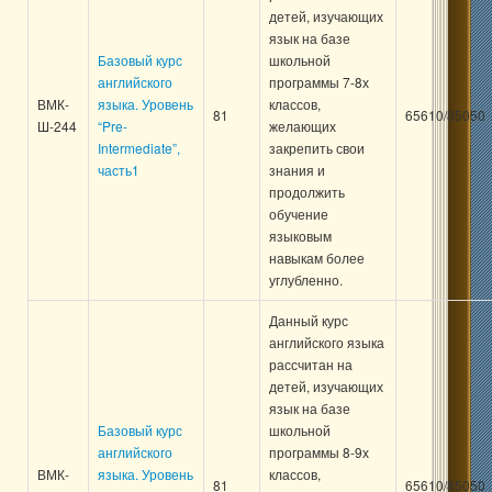
детей, изучающих
язык на базе
Базовый курс
школьной
английского
программы 7-8х
ВМК-
языка. Уровень
классов,
81
65610/85050
Ш-244
“Pre-
желающих
Intermediate”,
закрепить свои
часть1
знания и
продолжить
обучение
языковым
навыкам более
углубленно.
Данный курс
английского языка
рассчитан на
детей, изучающих
язык на базе
Базовый курс
школьной
английского
программы 8-9х
ВМК-
языка. Уровень
классов,
81
65610/85050