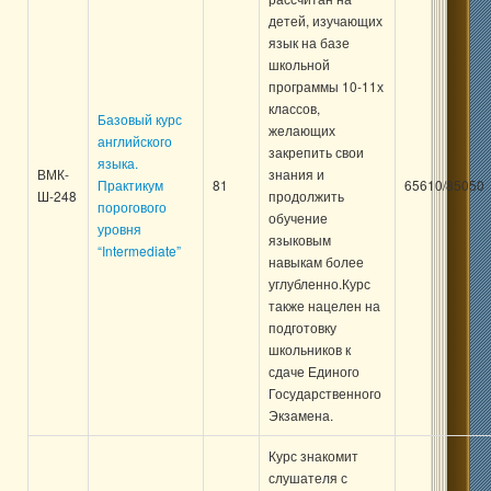
детей, изучающих
язык на базе
школьной
программы 10-11х
классов,
Базовый курс
желающих
английского
закрепить свои
языка.
ВМК-
знания и
Практикум
81
65610/85050
Ш-248
продолжить
порогового
обучение
уровня
языковым
“Intermediate”
навыкам более
углубленно.Курс
также нацелен на
подготовку
школьников к
сдаче Единого
Государственного
Экзамена.
Курс знакомит
слушателя с