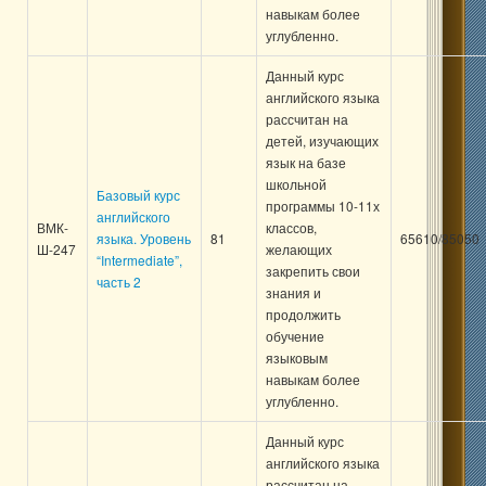
навыкам более
углубленно.
Данный курс
английского языка
рассчитан на
детей, изучающих
язык на базе
школьной
Базовый курс
программы 10-11х
английского
ВМК-
классов,
языка. Уровень
81
65610/85050
Ш-247
желающих
“Intermediate”,
закрепить свои
часть 2
знания и
продолжить
обучение
языковым
навыкам более
углубленно.
Данный курс
английского языка
рассчитан на