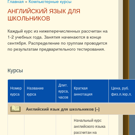
Главная
»
Компьютерные курсы
Вы здесь
АНГЛИЙСКИЙ ЯЗЫК ДЛЯ
ШКОЛЬНИКОВ
Каждый курс из нижеперечисленных рассчитан на
1-2 учебных года. Занятия начинаются в конце
сентября. Распределение по группам проводится
по результатам предварительного тестирования.
Курсы
Длит.
Номер
Название
Краткая
Цена, руб.
курса,
курса
курса
аннотация
физ.л./юр.л.
часов
Английский язык для школьников [
–
]
Начальный курс
английского языка
рассчитан на