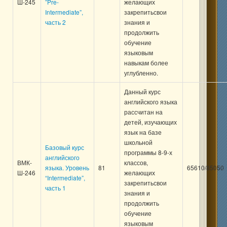
Ш-245
”Pre-
желающих
Intermediate”,
закрепитьсвои
часть 2
знания и
продолжить
обучение
языковым
навыкам более
углубленно.
Данный курс
английского языка
рассчитан на
детей, изучающих
язык на базе
школьной
Базовый курс
программы 8-9-х
английского
ВМК-
классов,
языка. Уровень
81
65610/85050
Ш-246
желающих
“Intermediate”,
закрепитьсвои
часть 1
знания и
продолжить
обучение
языковым