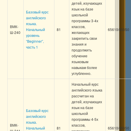
детей, изучающих
язык на базе
Базовый курс
школьной
английского
программы 3-4х
языка.
ВМК-
классов,
Начальный
81
65610/85050
Ш-240
желающих
уровень
закрепить свои
“Beginner”,
знания и
часть 1
продолжить
обучение
языковым
навыкам более
углубленно.
Начальный курс
английского языка
рассчитан на
детей, изучающих
язык на базе
Базовый курс
школьной
английского
программы 4-5х
языка.
ВМК-
классов,
Начальный
81
65610/85050
Ш-241
желающих