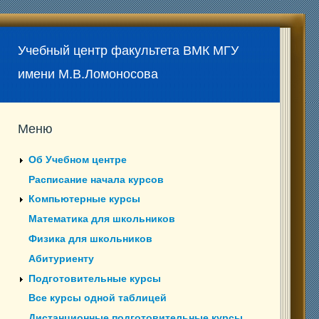
Учебный центр факультета ВМК МГУ
имени М.В.Ломоносова
Меню
Об Учебном центре
Расписание начала курсов
Компьютерные курсы
Математика для школьников
Физика для школьников
Абитуриенту
Подготовительные курсы
Все курсы одной таблицей
Дистанционные подготовительные курсы