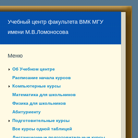
Учебный центр факультета ВМК МГУ
имени М.В.Ломоносова
Меню
Об Учебном центре
Расписание начала курсов
Компьютерные курсы
Математика для школьников
Физика для школьников
Абитуриенту
Подготовительные курсы
Все курсы одной таблицей
Дистанционные подготовительные курсы