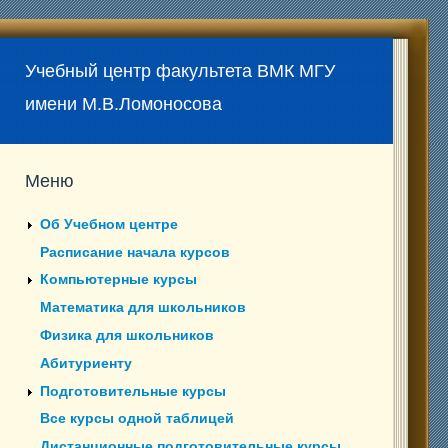
Учебный центр факультета ВМК МГУ
имени М.В.Ломоносова
Меню
Об Учебном центре
Расписание начала курсов
Компьютерные курсы
Математика для школьников
Физика для школьников
Абитуриенту
Подготовительные курсы
Все курсы одной таблицей
Дистанционные подготовительные курсы