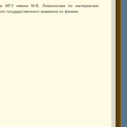
ета МГУ имени М.В. Ломоносова по материалам
ого государственного экзамена по физике.
ГЭ, олимпиады, экзамены в вуз). М., «Издательство Московского