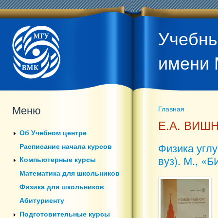
Учебны
имени 
Меню
Главная
Вы здесь
Е.А. ВИШ
Об Учебном центре
Физика углу
Расписание начала курсов
вуз). М., «
Компьютерные курсы
Математика для школьников
Физика для школьников
Абитуриенту
Подготовительные курсы