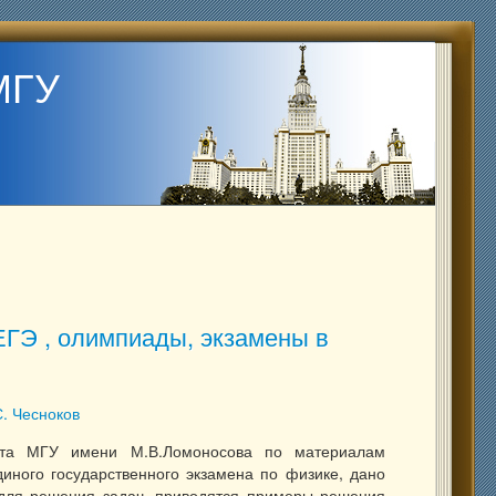
МГУ
ЕГЭ , олимпиады, экзамены в
С. Чесноков
тета МГУ имени М.В.Ломоносова по материалам
иного государственного экзамена по физике, дано
для решения задач, приводятся примеры решения