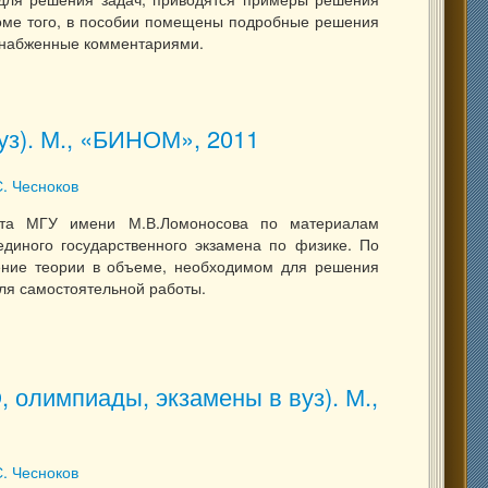
роме того, в пособии помещены подробные решения
 снабженные комментариями.
 (ЕГЭ , олимпиады, экзамены в вуз). М., «БИНОМ», 2011
уз). М., «БИНОМ», 2011
С. Чесноков
тета МГУ имени М.В.Ломоносова по материалам
диного государственного экзамена по физике. По
ение теории в объеме, необходимом для решения
ля самостоятельной работы.
 вуз). М., «БИНОМ», 2011
, олимпиады, экзамены в вуз). М.,
С. Чесноков