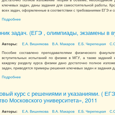
ключевых задач, даны задания для самостоятельной работы. К
всех задач, оформленные в соответствии с требованиями ЕГЭ и
Подробнее
о Физика углубленный курс с решениями и указаниями.
ник задач. (ЕГЭ , олимпиады, экзамены в в
Авторы:
Е.А. Вишнякова
В.А. Макаров
Е.Б. Черепецкая
С.
Пособие составлено преподавателями физического факуль
вступительных испытаний по физике в МГУ, а также заданий е
каждому разделу курса физики дано достаточно полное излож
задач, приводятся примеры решения ключевых задач и задания д
Подробнее
о Физика сборник задач. (ЕГЭ , олимпиады, экзамены в
овый курс с решениями и указаниями. ( ЕГЭ
во Московского университета», 2011
Авторы:
Е.А. Вишнякова
В.А. Макаров
Е.Б. Черепецкая
С.