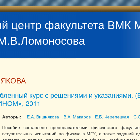
й центр факультета ВМК 
М.В.Ломоносова
НЯКОВА
бленный курс с решениями и указаниями. (
БИНОМ», 2011
Авторы:
Е.А. Вишнякова
В.А. Макаров
Е.Б. Черепецкая
С.
Пособие составлено преподавателями физического факуль
вступительных испытаний по физике в МГУ, а также заданий ед
достаточно полное изложение теории в объеме, необходимом 