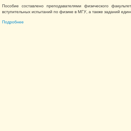
Пособие составлено преподавателями физического факульт
вступительных испытаний по физике в МГУ, а также заданий един
Подробнее
о Физика. Базовый курс с решениями и указаниями. ( Е
университета», 2011