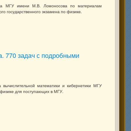
ета МГУ имени М.В. Ломоносова по материалам
ого государственного экзамена по физике.
ГЭ, олимпиады, экзамены в вуз). М., «Издательство Московского
а. 770 задач с подробными
а вычислительной математики и кибернетики МГУ
 физике для поступающих в МГУ.
ика. 770 задач с подробными решениями. М., «МАКС Пресс», 2009