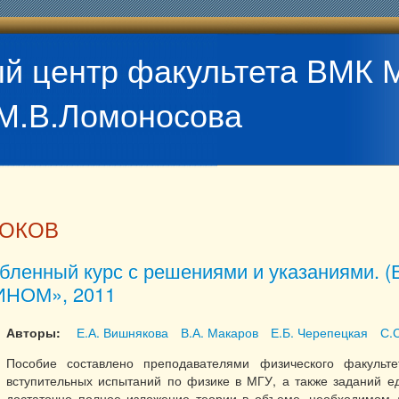
й центр факультета ВМК 
М.В.Ломоносова
НОКОВ
бленный курс с решениями и указаниями. (
БИНОМ», 2011
Авторы:
Е.А. Вишнякова
В.А. Макаров
Е.Б. Черепецкая
С.
Пособие составлено преподавателями физического факуль
вступительных испытаний по физике в МГУ, а также заданий ед
достаточно полное изложение теории в объеме, необходимом 