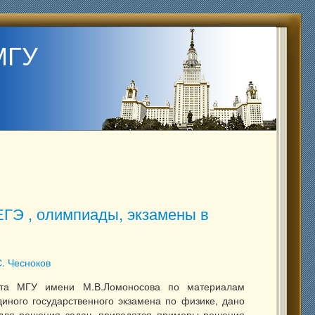
МГУ
ЕГЭ , олимпиады, экзамены в
С. Чесноков
тета МГУ имени М.В.Ломоносова по материалам
иного государственного экзамена по физике, дано
для решения задач, приводятся примеры решения