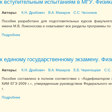
 к вступительным испытаниям в МГУ. Физик
Авторы:
К.Н. Драбович
В.А. Макаров
С.С. Чесноков
Пособие разработано для подготовительных курсов факультет
имени М.В. Ломоносова и охватывает все разделы программы по
Подробнее
о Подготовка к вступительным испытаниям в МГУ. Физ
к единому государственному экзамену. Физ
Авторы:
К.Н. Драбович
В.А. Макаров
Е.Б. Черепецкая
С.С.
Пособие составлено в полном соответствии с «Кодификатором 
КИМ ЕГЭ 2009 г.», утвержденным руководством Федерального ин
г.
Подробнее
о Подготовка к единому государственному экзамену. Ф