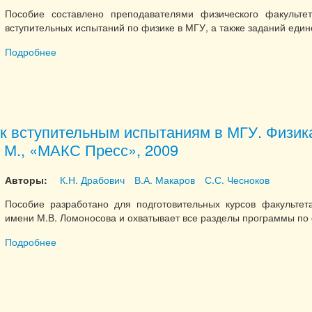
Пособие составлено преподавателями физического факульт
вступительных испытаний по физике в МГУ, а также заданий един
Подробнее
о Физика. Базовый курс с решениями и указаниями. ( Е
университета», 2011
 к вступительным испытаниям в МГУ. Физик
 М., «МАКС Пресс», 2009
Авторы:
К.Н. Драбович
В.А. Макаров
С.С. Чесноков
Пособие разработано для подготовительных курсов факультет
имени М.В. Ломоносова и охватывает все разделы программы по
Подробнее
о Подготовка к вступительным испытаниям в МГУ. Физ