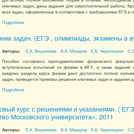
ключевых задач, даны задания для самостоятельной работы. К
всех задач, оформленные в соответствии с требованиями ЕГЭ и
Подробнее
о Физика углубленный курс с решениями и указаниями.
ник задач. (ЕГЭ , олимпиады, экзамены в в
Авторы:
Е.А. Вишнякова
В.А. Макаров
Е.Б. Черепецкая
С.
Пособие составлено преподавателями физического факуль
вступительных испытаний по физике в МГУ, а также заданий е
каждому разделу курса физики дано достаточно полное излож
задач, приводятся примеры решения ключевых задач и задания д
Подробнее
о Физика сборник задач. (ЕГЭ , олимпиады, экзамены в
овый курс с решениями и указаниями. ( ЕГЭ
во Московского университета», 2011
Авторы:
Е.А. Вишнякова
В.А. Макаров
Е.Б. Черепецкая
С.