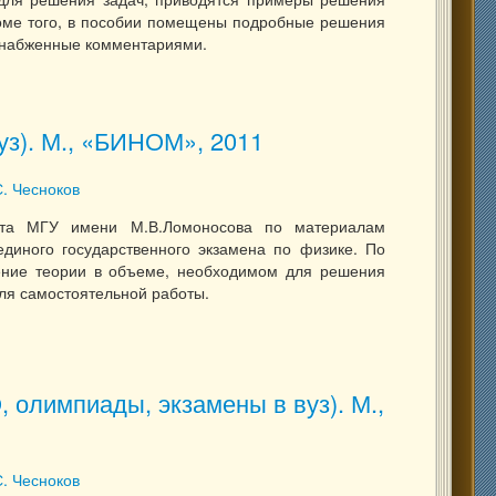
роме того, в пособии помещены подробные решения
 снабженные комментариями.
 (ЕГЭ , олимпиады, экзамены в вуз). М., «БИНОМ», 2011
уз). М., «БИНОМ», 2011
С. Чесноков
тета МГУ имени М.В.Ломоносова по материалам
диного государственного экзамена по физике. По
ение теории в объеме, необходимом для решения
ля самостоятельной работы.
 вуз). М., «БИНОМ», 2011
, олимпиады, экзамены в вуз). М.,
С. Чесноков