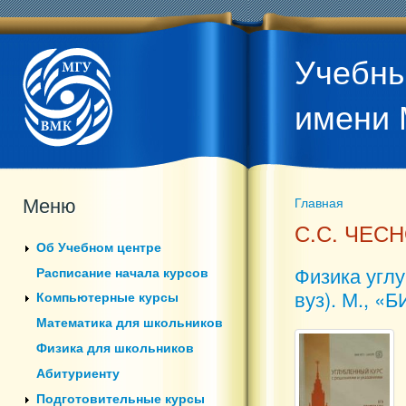
Учебны
имени 
Меню
Главная
Вы здесь
С.С. ЧЕС
Об Учебном центре
Физика углу
Расписание начала курсов
вуз). М., «
Компьютерные курсы
Математика для школьников
Физика для школьников
Абитуриенту
Подготовительные курсы