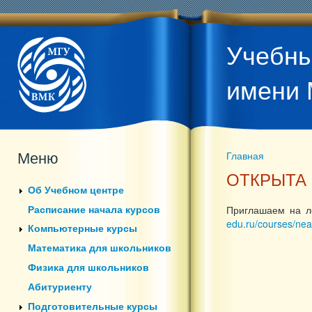
Учебны
имени 
Меню
Главная
Вы здесь
ОТКРЫТА 
Об Учебном центре
Расписание начала курсов
Приглашаем на л
edu.ru/courses/nea
Компьютерные курсы
Математика для школьников
Физика для школьников
Абитуриенту
Подготовительные курсы