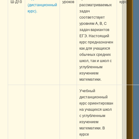
Ш-Д10
уроков
курс)
(дистанционный
рассматриваемых
курс).
задач
соответствует
уровням A, B, C
задач вариантов
ЕГЭ. Настоящий
курс предназначен
как для учащихся
обычных средних
школ, так и школ с
углубленным
изучением
математики.
Учебный
дистанционный
курс ориентирован
на учащихся школ
с углубленным
изучением
математики. В
курсе