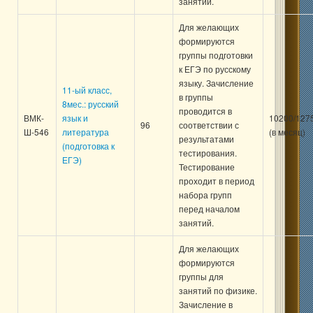
занятий.
Для желающих
формируются
группы подготовки
к ЕГЭ по русскому
языку. Зачисление
11-ый класс,
в группы
8мес.: русский
проводится в
ВМК-
язык и
10200/127
96
соответствии с
Ш-546
литература
(в месяц)
результатами
(подготовка к
тестирования.
ЕГЭ)
Тестирование
проходит в период
набора групп
перед началом
занятий.
Для желающих
формируются
группы для
занятий по физике.
Зачисление в