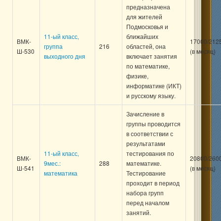
предназначена
для жителей
Подмосковья и
11-ый класс,
ближайших
ВМК-
17000/212
группа
216
областей, она
Ш-530
(в месяц)
выходного дня
включает занятия
по математике,
физике,
информатике (ИКТ)
и русскому языку.
Зачисление в
группы проводится
в соответствии с
результатами
11-ый класс,
тестирования по
ВМК-
20800/260
9мес.:
288
математике.
Ш-541
(в месяц)
математика
Тестирование
проходит в период
набора групп
перед началом
занятий.