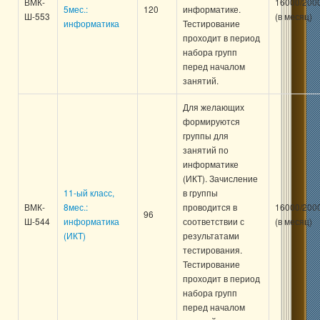
ВМК-
16000/200
5мес.:
120
информатике.
Ш-553
(в месяц)
информатика
Тестирование
проходит в период
набора групп
перед началом
занятий.
Для желающих
формируются
группы для
занятий по
информатике
(ИКТ). Зачисление
11-ый класс,
в группы
ВМК-
8мес.:
проводится в
16000/200
96
Ш-544
информатика
соответствии с
(в месяц)
(ИКТ)
результатами
тестирования.
Тестирование
проходит в период
набора групп
перед началом