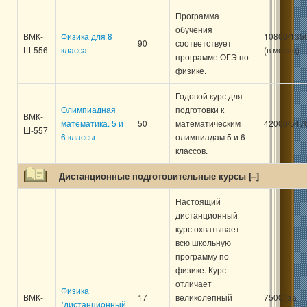
Программа
обучения
ВМК-
Физика для 8
10800/135
90
соответствует
Ш-556
класса
(в месяц)
программе ОГЭ по
физике.
Годовой курс для
Олимпиадная
подготовки к
ВМК-
математика. 5 и
50
математическим
42000/547
Ш-557
6 классы
олимпиадам 5 и 6
классов.
Дистанционные подготовительные курсы [
–
]
Настоящий
дистанционный
курс охватывает
всю школьную
программу по
физике. Курс
отличает
Физика
ВМК-
17
великолепный
7500 (за
(дистанционный