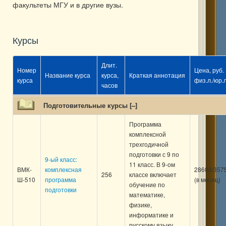
факультеты МГУ и в другие вузы.
Курсы
Длит.
Номер
Цена, руб.
Название курса
курса,
Краткая аннотация
курса
физ.л./юр.л
часов
Подготовительные курсы [
–
]
Программа
комплексной
трехгодичной
подготовки с 9 по
9-ый класс:
11 класс. В 9-ом
ВМК-
комплексная
28600/357
256
классе включает
Ш-510
программа
(в месяц)
обучение по
подготовки
математике,
физике,
информатике и
русскому языку.