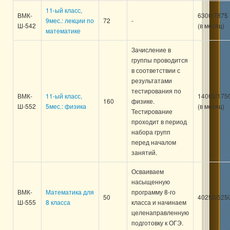
11-ый класс,
ВМК-
6300/7875
9мес.: лекции по
72
-
Ш-542
(в месяц)
математике
Зачисление в
группы проводится
в соответствии с
результатами
тестирования по
ВМК-
11-ый класс,
14000/175
160
физике.
Ш-552
5мес.: физика
(в месяц)
Тестирование
проходит в период
набора групп
перед началом
занятий.
Осваиваем
насыщенную
ВМК-
Математика для
программу 8-го
50
40250/525
Ш-555
8 класса
класса и начинаем
целенаправленную
подготовку к ОГЭ.