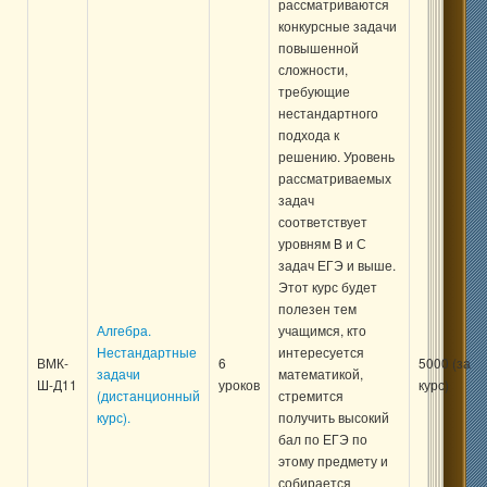
рассматриваются
конкурсные задачи
повышенной
сложности,
требующие
нестандартного
подхода к
решению. Уровень
рассматриваемых
задач
соответствует
уровням B и С
задач ЕГЭ и выше.
Этот курс будет
полезен тем
Алгебра.
учащимся, кто
Нестандартные
интересуется
ВМК-
6
5000 (за
задачи
математикой,
Ш-Д11
уроков
курс)
(дистанционный
стремится
курс).
получить высокий
бал по ЕГЭ по
этому предмету и
собирается