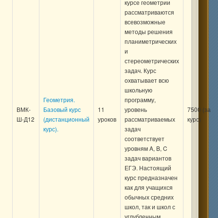
курсе геометрии
рассматриваются
всевозможные
методы решения
планиметрических
и
стереометрических
задач. Курс
охватывает всю
школьную
Геометрия.
программу,
ВМК-
Базовый курс
11
уровень
7500 (за
Ш-Д12
(дистанционный
уроков
рассматриваемых
курс)
курс).
задач
соответствует
уровням A, B, C
задач вариантов
ЕГЭ. Настоящий
курс предназначен
как для учащихся
обычных средних
школ, так и школ с
углубленным