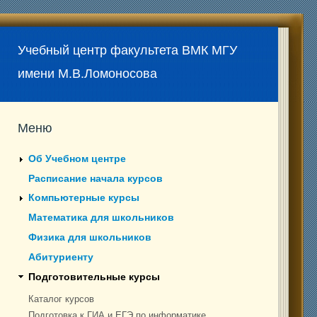
Учебный центр факультета ВМК МГУ
имени М.В.Ломоносова
Меню
Об Учебном центре
Расписание начала курсов
Компьютерные курсы
Математика для школьников
Физика для школьников
Абитуриенту
Подготовительные курсы
Каталог курсов
Подготовка к ГИА и ЕГЭ по информатике