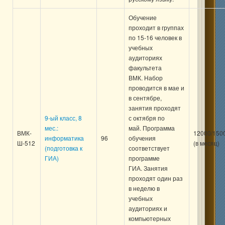
Обучение
проходит в группах
по 15-16 человек в
учебных
аудиториях
факультета
ВМК. Набор
проводится в мае и
в сентябре,
занятия проходят
9-ый класс, 8
с октября по
мес.:
май. Программа
ВМК-
12000/150
информатика
96
обучения
Ш-512
(в месяц)
(подготовка к
соответствует
ГИА)
программе
ГИА. Занятия
проходят один раз
в неделю в
учебных
аудиториях и
компьютерных