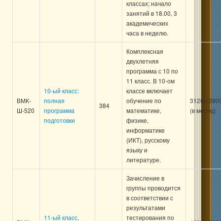
классах; начало
занятий в 18.00, 3
академических
часа в неделю.
Комплексная
двухлетняя
программа с 10 по
11 класс. В 10-ом
10-ый класс:
классе включает
ВМК-
полная
обучение по
31200/390
384
Ш-520
программа
математике,
(в месяц)
подготовки
физике,
информатике
(ИКТ), русскому
языку и
литературе.
Зачисление в
группы проводится
в соответствии с
результатами
11-ый класс,
тестирования по