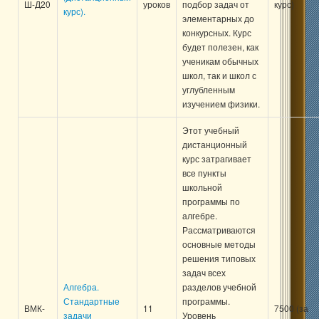
Ш-Д20
уроков
подбор задач от
курс)
курс).
элементарных до
конкурсных. Курс
будет полезен, как
ученикам обычных
школ, так и школ с
углубленным
изучением физики.
Этот учебный
дистанционный
курс затрагивает
все пункты
школьной
программы по
алгебре.
Рассматриваются
основные методы
решения типовых
задач всех
Алгебра.
разделов учебной
Стандартные
программы.
ВМК-
11
7500 (за
задачи
Уровень