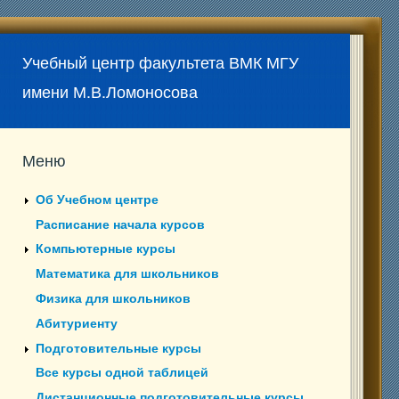
Учебный центр факультета ВМК МГУ
имени М.В.Ломоносова
Меню
Об Учебном центре
Расписание начала курсов
Компьютерные курсы
Математика для школьников
Физика для школьников
Абитуриенту
Подготовительные курсы
Все курсы одной таблицей
Дистанционные подготовительные курсы