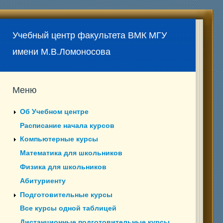
Учебный центр факультета ВМК МГУ
имени М.В.Ломоносова
Меню
Об Учебном центре
Расписание начала курсов
Компьютерные курсы
Математика для школьников
Физика для школьников
Абитуриенту
Подготовительные курсы
Все курсы одной таблицей
Дистанционные подготовительные курсы