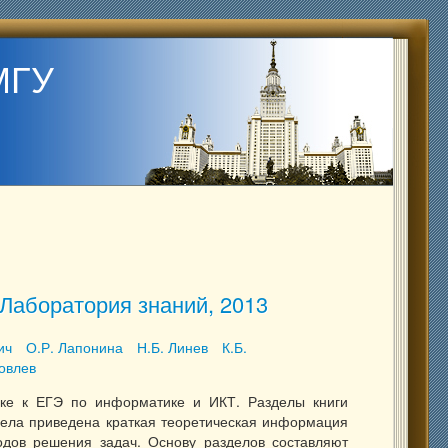
МГУ
Лаборатория знаний, 2013
ич
О.Р. Лапонина
Н.Б. Линев
К.Б.
ковлев
вке к ЕГЭ по информатике и ИКТ. Разделы книги
дела приведена краткая теоретическая информация
дов решения задач. Основу разделов составляют