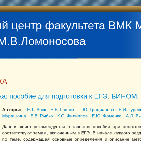
й центр факультета ВМК 
М.В.Ломоносова
КА
а: пособие для подготовки к ЕГЭ. БИНОМ. 
Авторы:
Е.Т. Вовк
Н.В. Глинка
Т.Ю. Грацианова
Е.И. Гурев
Мурашкина
Е.В. Рыбко
К.С. Филиппов
Е.Ю. Фоменко
А.Л. Я
Данная книга рекомендуется в качестве пособия при подгото
соответствуют темам, включенным в ЕГЭ. В начале каждого раз
по теме, содержащая основные определения и описание мето