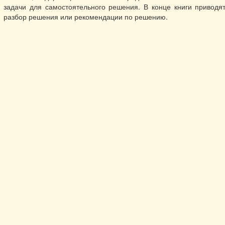
задачи для самостоятельного решения. В конце книги приводя
разбор решения или рекомендации по решению.
рматика: пособие для подготовки к ЕГЭ. БИНОМ. Лаборатория зна