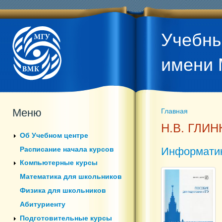
Учебны
имени 
Меню
Главная
Вы здесь
Н.В. ГЛИН
Об Учебном центре
Информатик
Расписание начала курсов
Компьютерные курсы
Математика для школьников
Физика для школьников
Абитуриенту
Подготовительные курсы