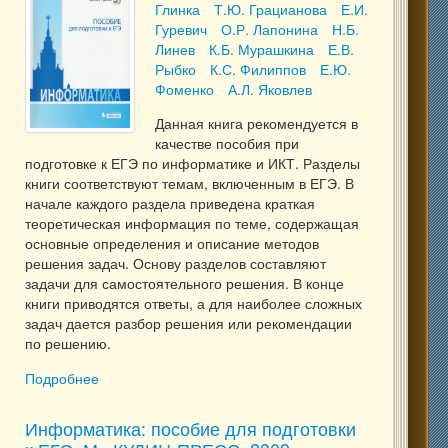
Глинка
Т.Ю. Грацианова
Е.И.
Гуревич
О.Р. Лапонина
Н.Б.
Линев
К.Б. Мурашкина
Е.В.
Рыбко
К.С. Филиппов
Е.Ю.
Фоменко
А.Л. Яковлев
Данная книга рекомендуется в
качестве пособия при
подготовке к ЕГЭ по информатике и ИКТ. Разделы
книги соответствуют темам, включенным в ЕГЭ. В
начале каждого раздела приведена краткая
теоретическая информация по теме, содержащая
основные определения и описание методов
решения задач. Основу разделов составляют
задачи для самостоятельного решения. В конце
книги приводятся ответы, а для наиболее сложных
задач дается разбор решения или рекомендации
по решению.
Подробнее
о Информатика: пособие для подготовки к ЕГЭ.
БИНОМ. Лаборатория знаний, 2013
Информатика: пособие для подготовки