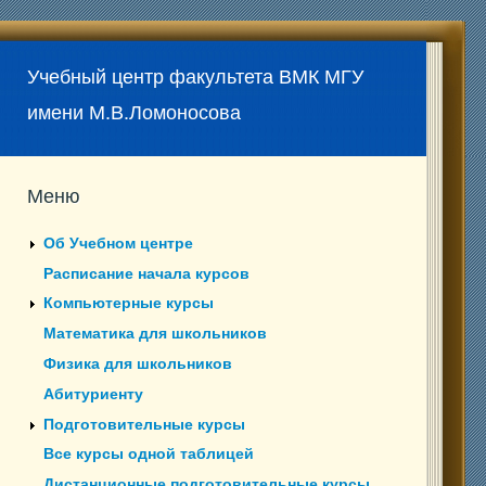
Учебный центр факультета ВМК МГУ
имени М.В.Ломоносова
Меню
Об Учебном центре
Расписание начала курсов
Компьютерные курсы
Математика для школьников
Физика для школьников
Абитуриенту
Подготовительные курсы
Все курсы одной таблицей
Дистанционные подготовительные курсы