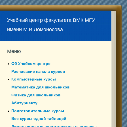
Учебный центр факультета ВМК МГУ
имени М.В.Ломоносова
Меню
Об Учебном центре
Расписание начала курсов
Компьютерные курсы
Математика для школьников
Физика для школьников
Абитуриенту
Подготовительные курсы
Все курсы одной таблицей
Дистанционные подготовительные курсы