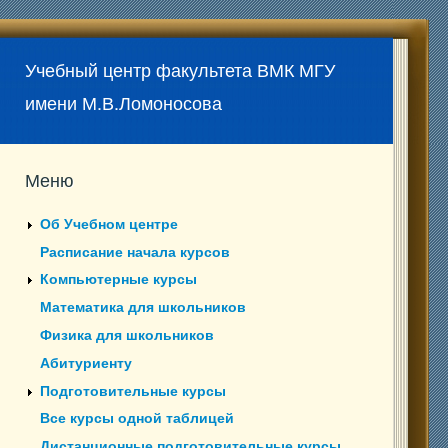
Учебный центр факультета ВМК МГУ
имени М.В.Ломоносова
Меню
Об Учебном центре
Расписание начала курсов
Компьютерные курсы
Математика для школьников
Физика для школьников
Абитуриенту
Подготовительные курсы
Все курсы одной таблицей
Дистанционные подготовительные курсы