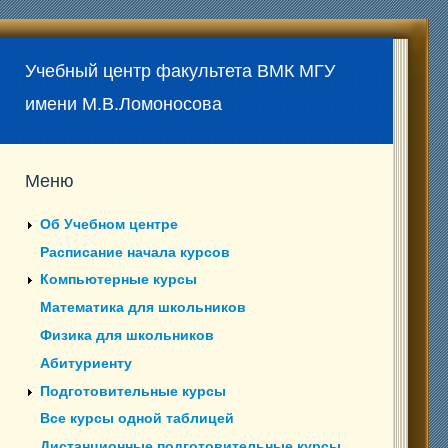
Учебный центр факультета ВМК МГУ
имени М.В.Ломоносова
Меню
Об Учебном центре
Расписание начала курсов
Компьютерные курсы
Математика для школьников
Физика для школьников
Абитуриенту
Подготовительные курсы
Все курсы одной таблицей
Дистанционные подготовительные курсы