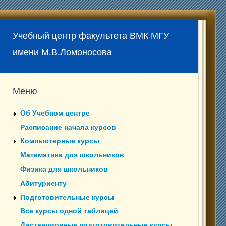
Учебный центр факультета ВМК МГУ
имени М.В.Ломоносова
Меню
Об Учебном центре
Расписание начала курсов
Компьютерные курсы
Математика для школьников
Физика для школьников
Абитуриенту
Подготовительные курсы
Все курсы одной таблицей
Дистанционные подготовительные курсы