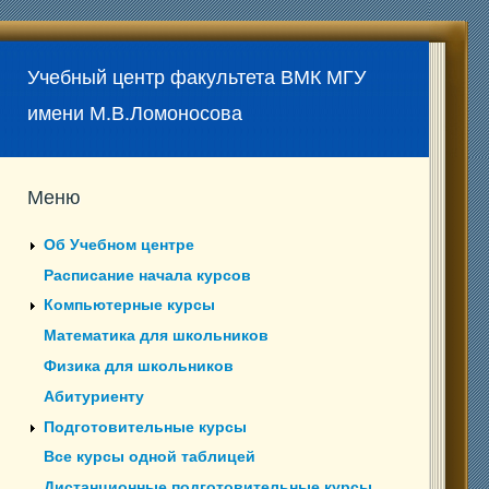
Учебный центр факультета ВМК МГУ
имени М.В.Ломоносова
Меню
Об Учебном центре
Расписание начала курсов
Компьютерные курсы
Математика для школьников
Физика для школьников
Абитуриенту
Подготовительные курсы
Все курсы одной таблицей
Дистанционные подготовительные курсы