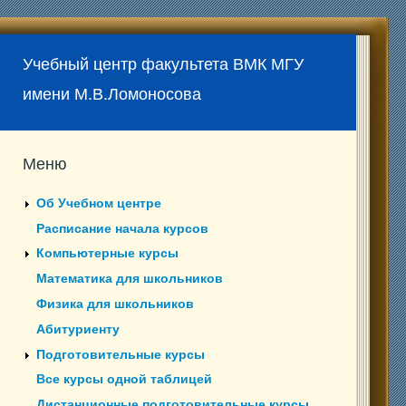
Учебный центр факультета ВМК МГУ
имени М.В.Ломоносова
Меню
Об Учебном центре
Расписание начала курсов
Компьютерные курсы
Математика для школьников
Физика для школьников
Абитуриенту
Подготовительные курсы
Все курсы одной таблицей
Дистанционные подготовительные курсы