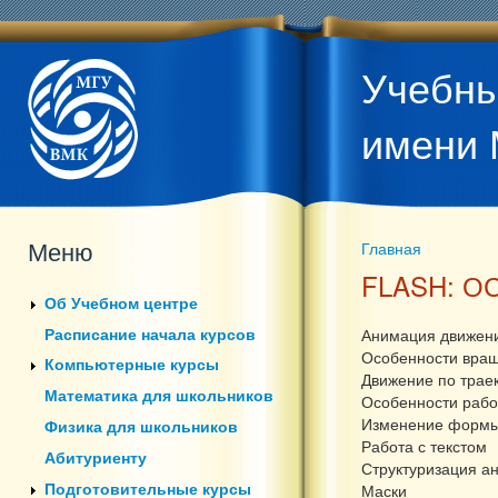
Учебны
имени 
Меню
Главная
Вы здесь
FLASH: О
Об Учебном центре
Расписание начала курсов
Анимация движен
Особенности вра
Компьютерные курсы
Движение по трае
Математика для школьников
Особенности рабо
Изменение формы
Физика для школьников
Работа с текстом
Абитуриенту
Структуризация а
Подготовительные курсы
Маски