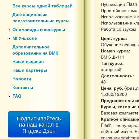
Публикация Flash
Все курсы одной таблицей
Простейшие кома
Дистанционные
Использование кн
подготовительные курсы
Использование кл
Работа со звуком
Олимпиады и конкурсы
МГУ-школе
Цель курса:
Обучение основны
Дополнительное
Номер курса:
образование на ВМК
ВМК-Ш-111
Наши издания
Тип курса:
авторский
Наши партнеры
Длительность:
Новости
48
Контакты
Цена, руб. (физ.л
15360/19200
FAQ
Предварительна
Курсы, которые
Базовая компьютер
Подписывайтесь
Краткое описани
на наш канал в
Flash – популярн
Яндекс.Дзен
действий извне. Б
создании эффектн