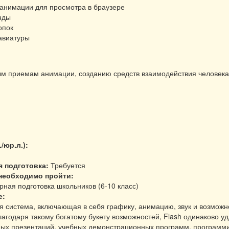
-анимации для просмотра в браузере
нды
опок
авиатуры
м приемам анимации, созданию средств взаимодействия человека
./юр.л.):
я подготовка:
Требуется
 необходимо пройти:
ная подготовка школьников (6-10 класс)
е:
ая система, включающая в себя графику, анимацию, звук и возмож
лагодаря такому богатому букету возможностей, Flash одинаково уд
ых презентаций, учебных демонстрационных программ, программир