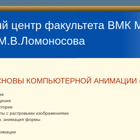
й центр факультета ВМК 
М.В.Ломоносова
СНОВЫ КОМПЬЮТЕРНОЙ АНИМАЦИИ (
ия
щения
ктории
ты с растровыми изображениями
, анимация формы
нимации