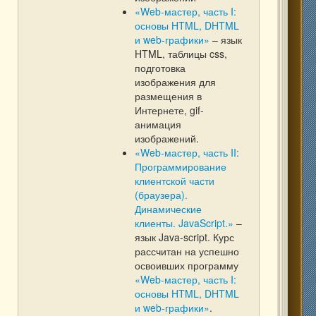
«Web-мастер, часть I:
основы HTML, DHTML
и web-графики»
– язык
HTML, таблицы css,
подготовка
изображения для
размещения в
Интернете, gif-
анимация
изображений.
«Web-мастер, часть II:
Программирование
клиентской части
(браузера).
Динамические
клиенты. JavaScript.»
–
язык Java-script. Курс
рассчитан на успешно
освоивших программу
«Web-мастер, часть I:
основы HTML, DHTML
и web-графики»
.