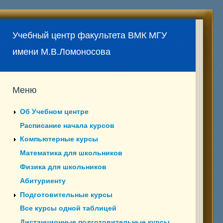
Учебный центр факультета ВМК МГУ
имени М.В.Ломоносова
Меню
Об Учебном центре
Расписание начала курсов
Компьютерные курсы
Математика для школьников
Физика для школьников
Абитуриенту
Подготовительные курсы
Все курсы одной таблицей
Дистанционные подготовительные курсы