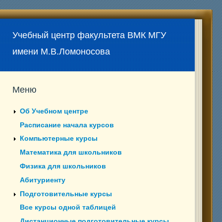
Учебный центр факультета ВМК МГУ
имени М.В.Ломоносова
Меню
Об Учебном центре
Расписание начала курсов
Компьютерные курсы
Математика для школьников
Физика для школьников
Абитуриенту
Подготовительные курсы
Все курсы одной таблицей
Дистанционные подготовительные курсы