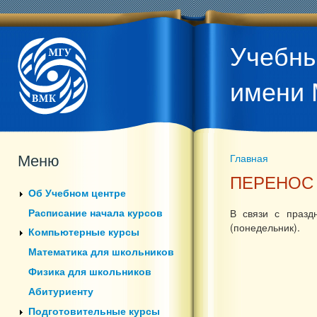
Учебны
имени 
Меню
Главная
Вы здесь
ПЕРЕНОС
Об Учебном центре
Расписание начала курсов
В связи с празд
(понедельник).
Компьютерные курсы
Математика для школьников
Физика для школьников
Абитуриенту
Подготовительные курсы