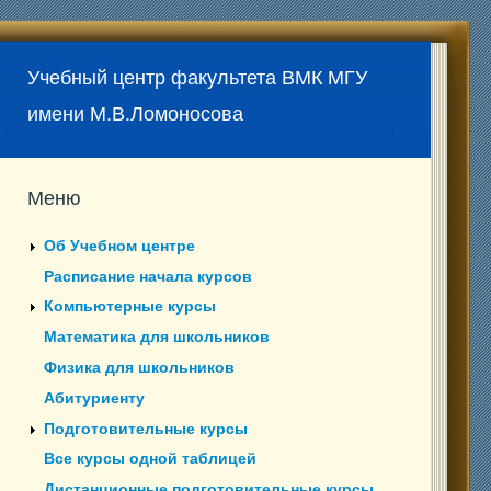
Учебный центр факультета ВМК МГУ
имени М.В.Ломоносова
Меню
Об Учебном центре
Расписание начала курсов
Компьютерные курсы
Математика для школьников
Физика для школьников
Абитуриенту
Подготовительные курсы
Все курсы одной таблицей
Дистанционные подготовительные курсы