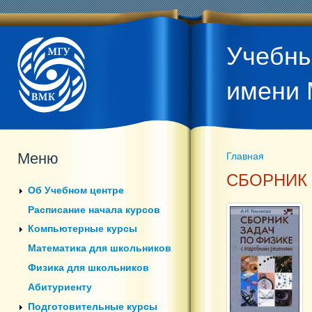
Учебны
имени 
Меню
Главная
Вы здесь
СБОРНИК
Об Учебном центре
Расписание начала курсов
Компьютерные курсы
Математика для школьников
Физика для школьников
Абитуриенту
Подготовительные курсы