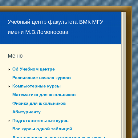
Учебный центр факультета ВМК МГУ
имени М.В.Ломоносова
Меню
Об Учебном центре
Расписание начала курсов
Компьютерные курсы
Математика для школьников
Физика для школьников
Абитуриенту
Подготовительные курсы
Все курсы одной таблицей
Дистанционные подготовительные курсы