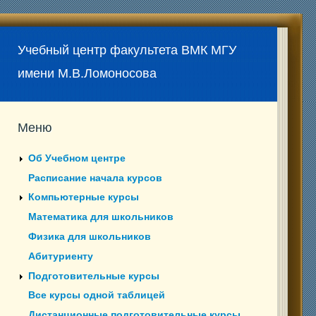
Учебный центр факультета ВМК МГУ
имени М.В.Ломоносова
Меню
Об Учебном центре
Расписание начала курсов
Компьютерные курсы
Математика для школьников
Физика для школьников
Абитуриенту
Подготовительные курсы
Все курсы одной таблицей
Дистанционные подготовительные курсы