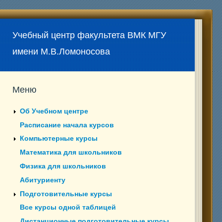
Учебный центр факультета ВМК МГУ
имени М.В.Ломоносова
Меню
Об Учебном центре
Расписание начала курсов
Компьютерные курсы
Математика для школьников
Физика для школьников
Абитуриенту
Подготовительные курсы
Все курсы одной таблицей
Дистанционные подготовительные курсы