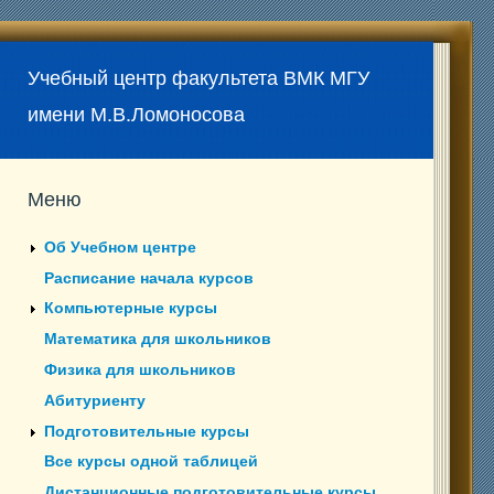
Учебный центр факультета ВМК МГУ
имени М.В.Ломоносова
Меню
Об Учебном центре
Расписание начала курсов
Компьютерные курсы
Математика для школьников
Физика для школьников
Абитуриенту
Подготовительные курсы
Все курсы одной таблицей
Дистанционные подготовительные курсы