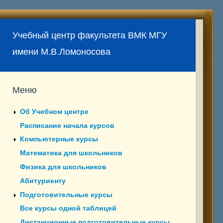
Учебный центр факультета ВМК МГУ
имени М.В.Ломоносова
Меню
Об Учебном центре
Расписание начала курсов
Компьютерные курсы
Математика для школьников
Физика для школьников
Абитуриенту
Подготовительные курсы
Все курсы одной таблицей
Дистанционные подготовительные курсы