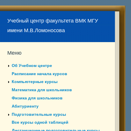
Учебный центр факультета ВМК МГУ
имени М.В.Ломоносова
Меню
Об Учебном центре
Расписание начала курсов
Компьютерные курсы
Математика для школьников
Физика для школьников
Абитуриенту
Подготовительные курсы
Все курсы одной таблицей
Дистанционные подготовительные курсы