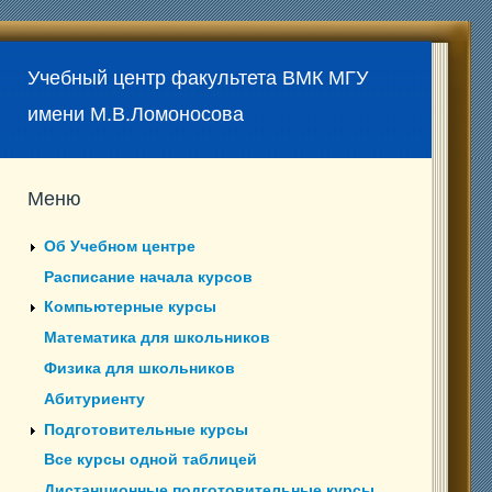
Учебный центр факультета ВМК МГУ
имени М.В.Ломоносова
Меню
Об Учебном центре
Расписание начала курсов
Компьютерные курсы
Математика для школьников
Физика для школьников
Абитуриенту
Подготовительные курсы
Все курсы одной таблицей
Дистанционные подготовительные курсы