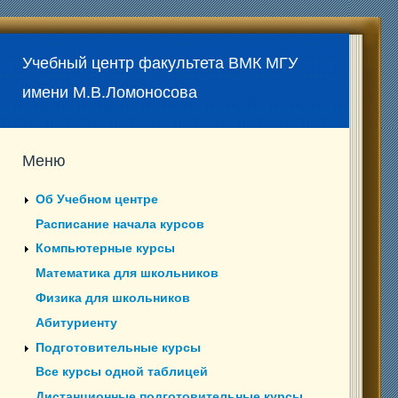
Учебный центр факультета ВМК МГУ
имени М.В.Ломоносова
Меню
Об Учебном центре
Расписание начала курсов
Компьютерные курсы
Математика для школьников
Физика для школьников
Абитуриенту
Подготовительные курсы
Все курсы одной таблицей
Дистанционные подготовительные курсы