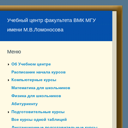
Учебный центр факультета ВМК МГУ
имени М.В.Ломоносова
Меню
Об Учебном центре
Расписание начала курсов
Компьютерные курсы
Математика для школьников
Физика для школьников
Абитуриенту
Подготовительные курсы
Все курсы одной таблицей
Дистанционные подготовительные курсы