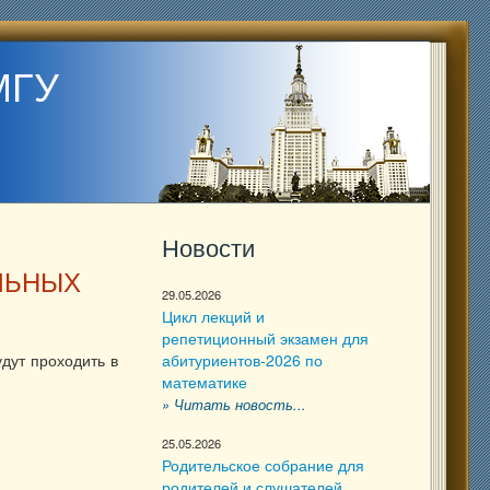
МГУ
Новости
ЛЬНЫХ
29.05.2026
Цикл лекций и
репетиционный экзамен для
дут проходить в
абитуриентов-2026 по
математике
» Читать новость...
25.05.2026
Родительское собрание для
родителей и слушателей