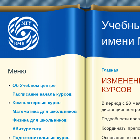
Учебны
имени 
Меню
Главная
Вы здесь
ИЗМЕНЕН
Об Учебном центре
КУРСОВ
Расписание начала курсов
Компьютерные курсы
В период с 28 мая
дистанционном р
Математика для школьников
Подробности пров
Физика для школьников
Координаты препо
Абитуриенту
Подготовительные курсы
Основание: в соот