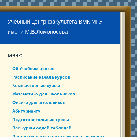
Учебный центр факультета ВМК МГУ
имени М.В.Ломоносова
Меню
Об Учебном центре
Расписание начала курсов
Компьютерные курсы
Математика для школьников
Физика для школьников
Абитуриенту
Подготовительные курсы
Все курсы одной таблицей
Дистанционные подготовительные курсы