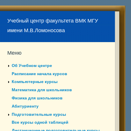
Учебный центр факультета ВМК МГУ
имени М.В.Ломоносова
Меню
Об Учебном центре
Расписание начала курсов
Компьютерные курсы
Математика для школьников
Физика для школьников
Абитуриенту
Подготовительные курсы
Все курсы одной таблицей
Дистанционные подготовительные курсы