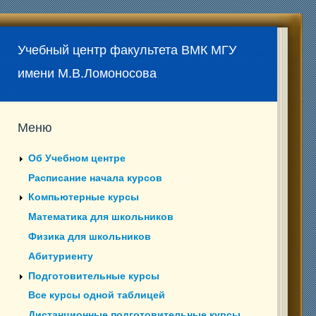
Учебный центр факультета ВМК МГУ
имени М.В.Ломоносова
Меню
Об Учебном центре
Расписание начала курсов
Компьютерные курсы
Математика для школьников
Физика для школьников
Абитуриенту
Подготовительные курсы
Все курсы одной таблицей
Дистанционные подготовительные курсы