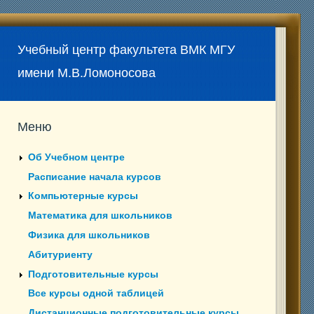
Учебный центр факультета ВМК МГУ
имени М.В.Ломоносова
Меню
Об Учебном центре
Расписание начала курсов
Компьютерные курсы
Математика для школьников
Физика для школьников
Абитуриенту
Подготовительные курсы
Все курсы одной таблицей
Дистанционные подготовительные курсы