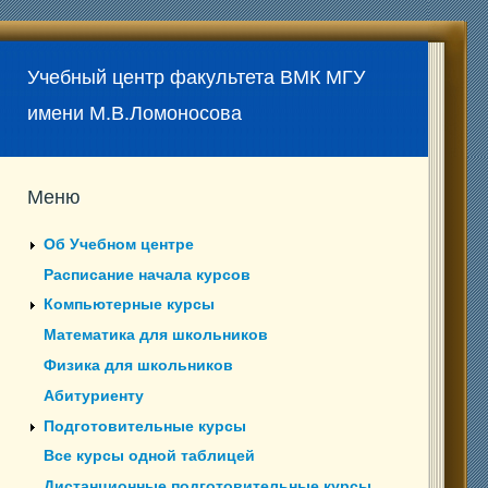
Учебный центр факультета ВМК МГУ
имени М.В.Ломоносова
Меню
Об Учебном центре
Расписание начала курсов
Компьютерные курсы
Математика для школьников
Физика для школьников
Абитуриенту
Подготовительные курсы
Все курсы одной таблицей
Дистанционные подготовительные курсы