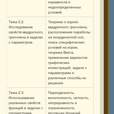
неравенств и
недоопределенных
условий.
Тема 2.2.
Теорема о корнях
Исследование
квадратного трехчлена,
свойств квадратного
расположение параболы
трехчлена в задачах
на координатной оси,
с параметром.
поиск специфических
условий на корни,
теорема Виета,
применение вариантов
графических
иллюстраций, задачи с
параметрами и
различные способы их
решения.
Тема 2.3.
Периодичность,
Использование
монотонность, четность,
различных свойств
непрерывность и
функций в задачах с
ограниченность
параметрами.
входящих функций,