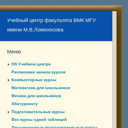
Учебный центр факультета ВМК МГУ
имени М.В.Ломоносова
Меню
Об Учебном центре
Расписание начала курсов
Компьютерные курсы
Математика для школьников
Физика для школьников
Абитуриенту
Подготовительные курсы
Все курсы одной таблицей
Дистанционные подготовительные курсы