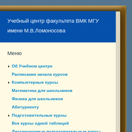
Учебный центр факультета ВМК МГУ
имени М.В.Ломоносова
Меню
Об Учебном центре
Расписание начала курсов
Компьютерные курсы
Математика для школьников
Физика для школьников
Абитуриенту
Подготовительные курсы
Все курсы одной таблицей
Дистанционные подготовительные курсы